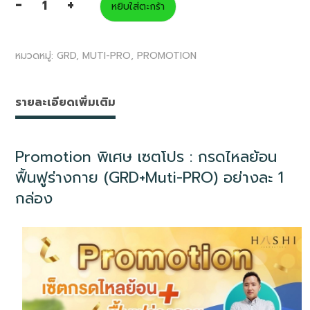
-
+
หยิบใส่ตะกร้า
จำนวน
เซต
หมวดหมู่:
GRD
,
MUTI-PRO
,
PROMOTION
โปร
:
กรด
รายละเอียดเพิ่มเติม
ไหล
ย้อน
Promotion พิเศษ เซตโปร : กรดไหลย้อน
ฟื้นฟู
ฟื้นฟูร่างกาย (GRD+Muti-PRO) อย่างละ 1
ร่างกาย
กล่อง
(GRD+Muti-
PRO)
ชิ้น