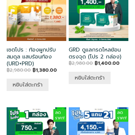
เซตโปร : ท้องผูกปรับ
GRD ดูแลกรดไหลย้อน
สมดุล แสบร้อนท้อง
ตรงจุด (โปร 2 กล่อง)
(URD+PRD)
฿
2,980.00
฿
1,400.00
฿
2,980.00
฿
1,380.00
หยิบใส่ตะกร้า
หยิบใส่ตะกร้า
ลด
ลด
ราคา!
ราคา!