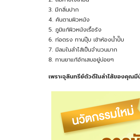
3. มีกลิ่นปาก
4. คันตามผิวหนัง
5. ภูมิแก้ผิวหนังเรื้อรัง
6. ท่อตรง ทานปุ๊บ เข้าห้องน้ำปั๊บ
7. มีลมในลำไส้เป็นจำนวนมาก
8. ทานยาแก้อักเสบอยู่บ่อยๆ
เพราะจุลินทรีย์ตัวดีในลำไส้ของคุณม