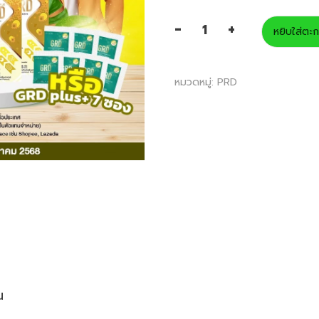
-
+
หยิบใส่ตะก
จำนวน
PRD
หมวดหมู่:
PRD
จุลินทรีย์
ตัวดี
จัดการ
ท้อง
ผูก
(โปร
5
กล่อง)
ชิ้น
น