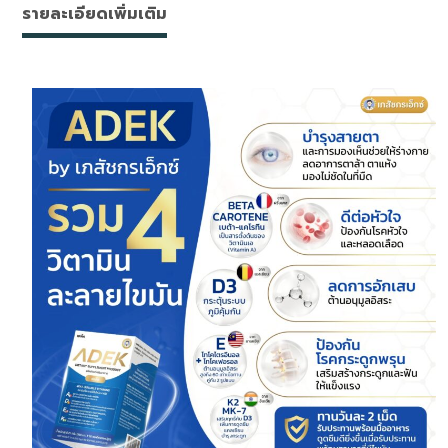
เอ็กซ์
รายละเอียดเพิ่มเติม
1กล่อง
ชิ้น