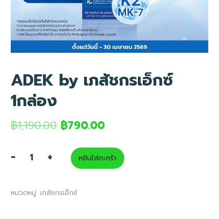
ADEK by เภสัชกรเอ็กซ์
1กล่อง
฿
1,190.00
฿
790.00
-
+
หยิบใส่ตะกร้า
จำนวน
ADEK
หมวดหมู่:
เภสัชกรเอ็กซ์
by
เภสัชกร